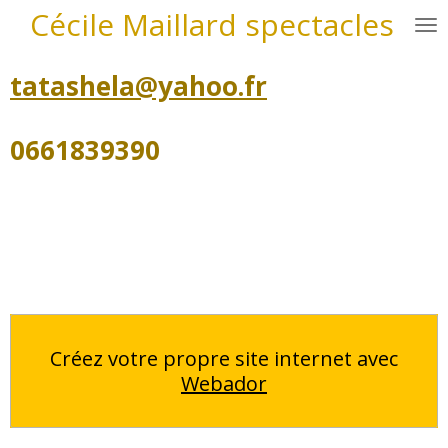
Cécile Maillard spectacles
Passer
au
contenu
tatashela@yahoo.fr
principal
0661839390
Créez votre propre site internet avec
Webador