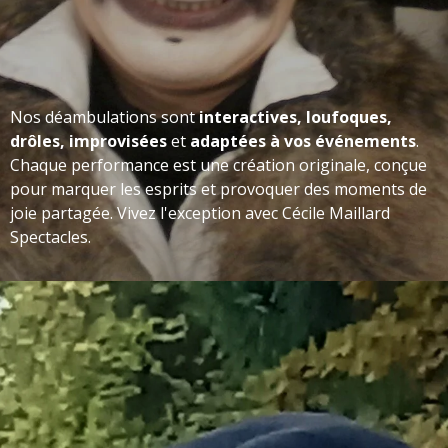
Nos déambulations sont
interactives, loufoques,
drôles, improvisées
et
adaptées à vos événements
.
Chaque performance est une création originale, conçue
pour marquer les esprits et provoquer des moments de
joie partagée. Vivez l'exception avec Cécile Maillard
Spectacles.