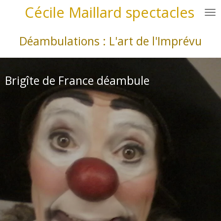
Cécile Maillard spectacles
Passer
au
contenu
Déambulations : L'art de l'Imprévu
principal
Brigîte de France déambule